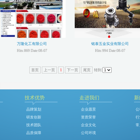
万隆化工有限公司
铭泰五金实业有限公司
Hits:869 Date:08-07
Hits:994 Date:08-07
首页
上一页
1
下一页
尾页
转到
技术优势
走进我们
新
品牌策划
企业愿景
公
研发创新
资质荣誉
行
技术团队
企业文化
常
品质保障
公司环境