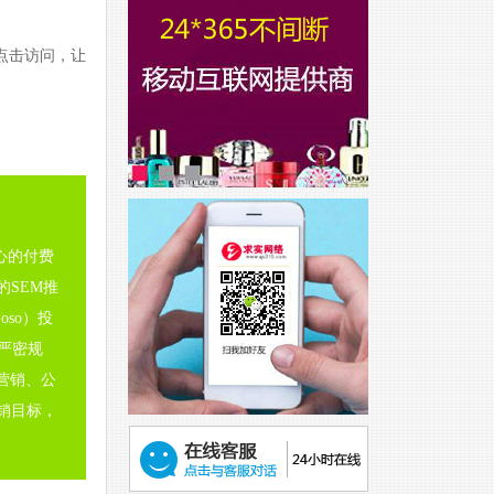
点击访问，让
心的付费
SEM推
Soso）投
严密规
营销、公
销目标，