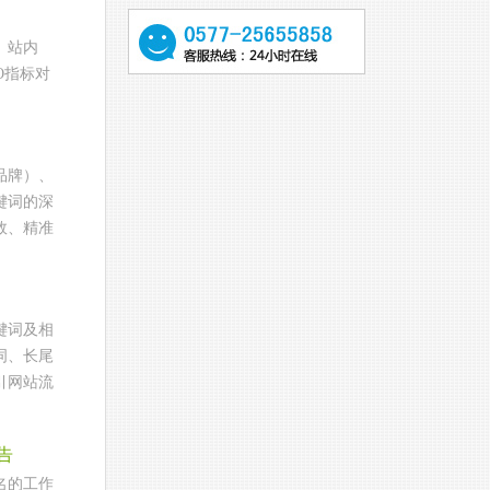
、站内
O指标对
品牌）、
键词的深
效、精准
键词及相
词、长尾
引网站流
告
名的工作