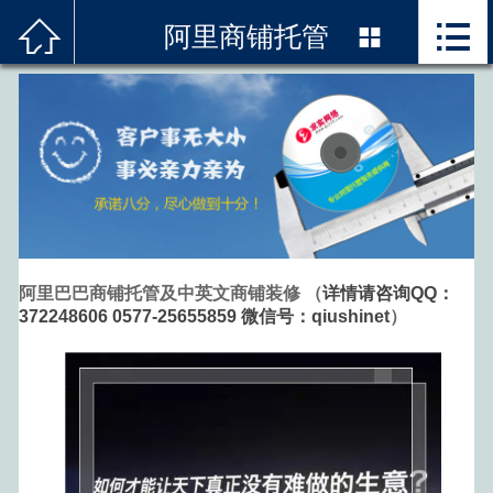



首页
阿里商铺托管

关于我们
服务项目
精品案例
解决方案
阿里巴巴商铺托管及中英文商铺装修 （
详情请咨询QQ：
新闻资讯
372248606 0577-25655859 微信号：qiushinet
）
技术优势
联系我们